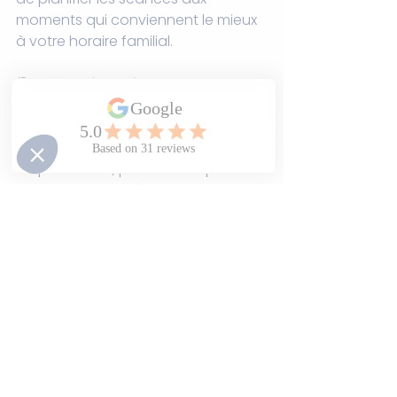
moments qui conviennent le mieux 
à votre horaire familial.
🎯 Cours disponibles :
📚 
Anglais
 – Compréhension 
écrite, rédaction et communication
🔢 
Mathématiques
 – Résolution 
de problèmes, pensée critique et 
concepts avancés
🗣 
Français
 – Développement du 
langage, grammaire et fluidité
Rejoindre le 
Club d’apprentissage 
LEAD
, c’est 
investir dans la 
réussite scolaire de votre 
enfant
 en lui offrant 
un 
accompagnement constant, 
des experts en éducation et un 