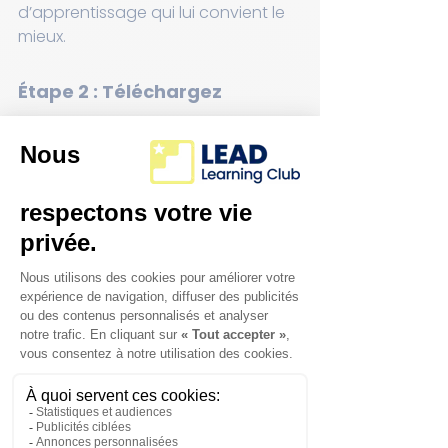
d’apprentissage qui lui convient le 
mieux.
Étape 2 : Téléchargez 
l’application du Club 
d’apprentissage LEAD
Une fois accepté(e), vous recevrez 
des instructions pour 
télécharger 
notre application exclusive
, qui 
vous permettra d’accéder 
facilement à l’horaire des séances, 
au suivi des progrès et à toutes les 
ressources liées à votre adhésion. 
Cette application facilite la gestion 
de l’apprentissage de votre enfant 
et vous permet de rester informé(e) 
en tout temps.