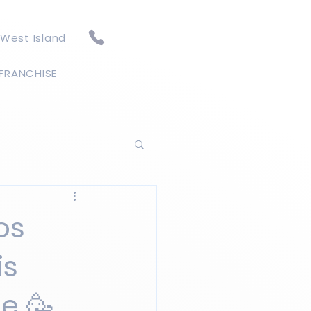
 West Island
FRANCHISE
os
is
e 🥳