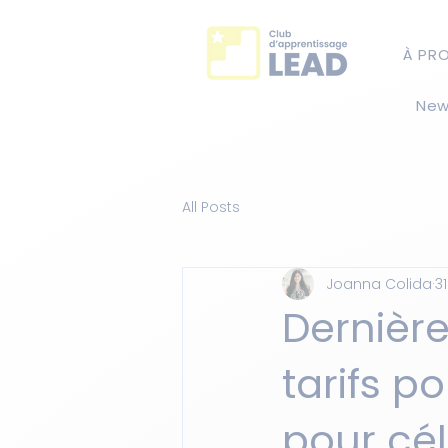
À PR
New
All Posts
Joanna Colida
3
Dernièr
tarifs p
pour cél