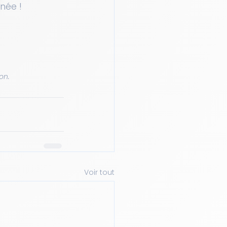
née !
on.
Voir tout