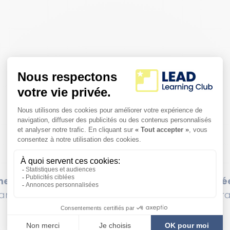
ez un membre de LEAD avant la nouvelle anné
an mensuel pour bénéficier de nos tarifs de tutora
bas que 36 $ / heure