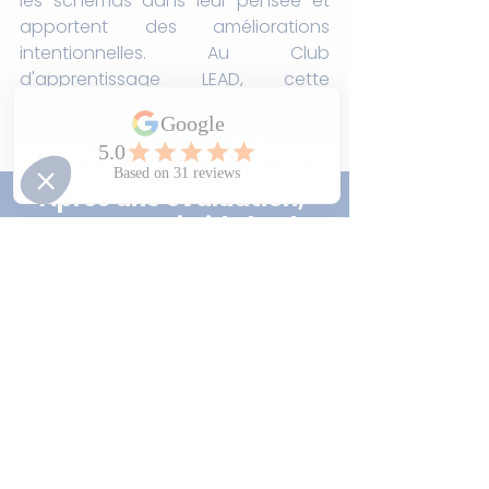
les schémas dans leur pensée et 
apportent des améliorations 
intentionnelles. Au Club 
d'apprentissage LEAD, cette 
manière de réfléchir devient la base 
d’un succès scolaire durable.
Après une évaluation, 
qu’est-ce qui aide le plus 
votre enfant ?
⭐ Revoir les réponses incorrectes
⭐ Réfléchir à ce qui a bien fonctionné
⭐ Recevoir une rétroaction claire
⭐ Planifier les prochaines étapes