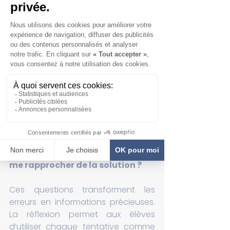
qui aide les élèves à comprendre ce 
qui a fonctionné, ce qui n’a pas 
fonctionné et pourquoi.
Les élèves apprennent à se poser 
des questions stratégiques et 
puissantes.
🔹 
Où ma stratégie a-t-elle 
manqué d’efficacité ?
🔹 Comment puis-je aborder la 
tâche différemment la 
prochaine fois ?
🔹 Quelles étapes m’ont aidé à 
me rapprocher de la solution ?
Ces questions transforment les 
erreurs en informations précieuses. 
La réflexion permet aux élèves 
d’utiliser chaque tentative comme 