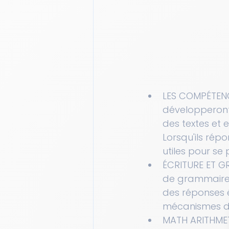
LES COMPÉTENC
développeront 
des textes et 
Lorsqu'ils rép
utiles pour s
ÉCRITURE ET GR
de grammaire, 
des réponses é
mécanismes d'é
MATH ARITHMETI