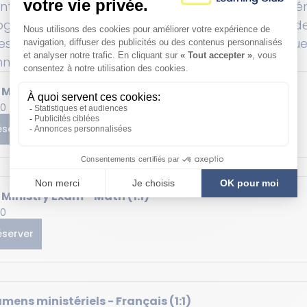
entiels du programme d'enseignement des mathé
ogramme exposera les élèves à des problèmes de
es où ils appliqueront les concepts mathématique
nnée scolaire.
Ministry Exam - English (1:1)
0
éserver
Ministry Exam - Math (1:1)
0
éserver
mens ministériels - Français (1:1)