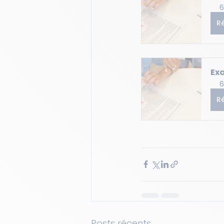
6
R
Exa
6
R
Posts récents