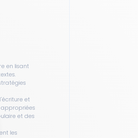
 en lisant 
extes. 
stratégies 
écriture et 
 appropriées 
laire et des 
nt les 