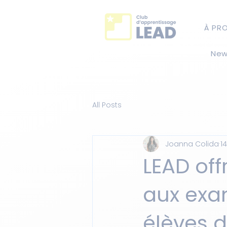
À PR
New
All Posts
Joanna Colida
1
LEAD off
aux exam
élèves 