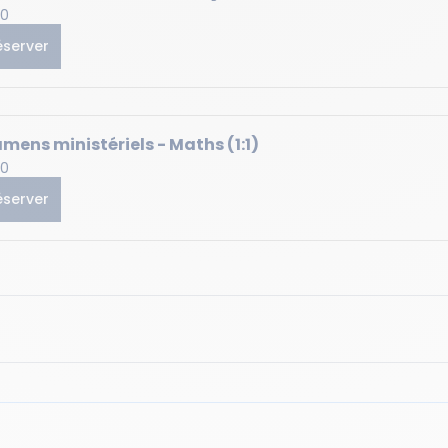
0
éserver
mens ministériels - Maths (1:1)
0
éserver