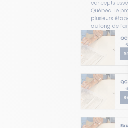
concepts ess
Québec. Le pr
plusieurs étap
au long de l'a
QC 
6
R
QC 
6
R
Exa