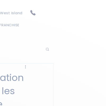
 West Island
FRANCHISE
ation
 les
e