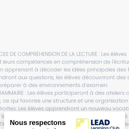
ES DE COMPRÉHENSION DE LA LECTURE : Les élèves 
leurs compétences en compréhension de l'écriture
en apprenant à décoder les idées principales des t
ondront aux questions, les élèves découvriront des 
e préparer à des environnements d'examen.
AMMAIRE : Les élèves participeront à des ateliers d'
ce qui favorise une structure et une organisation
crites. Les élèves apprendront un nouveau vocabu
criture qui renforceront la qualité de leur travail.
QUES ET SOLUTION DE PROBLÈMES : Les élèves révise