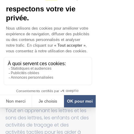
Preschool: Intro to French 
Language
Réserver
Préscolaire - Introduction à la 
langue anglaise:
 Ce cours a été 
conçu pour les enfants âgés de 3 à 
5 ans, qui apprennent l'anglais 
comme deuxième langue. Le 
programme initie les élèves aux 
mots de vocabulaire, aux noms des 
lettres, aux sons des lettres, à 
l'écriture et à la lecture à haute voix. 
Tout en apprenant les lettres et les 
sons des lettres, les enfants ont des 
activités de traçage et des 
activités tactiles pour les aider à 