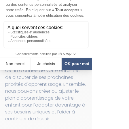
parcours académique de votre 
enfant et à l'aider à atteindre son 
plein potentiel.
Pour fournir des conseils et un 
soutien personnalisés, nous offrons 
une consultation de bulletin à 
toutes les familles du LEAD. C'est 
une merveilleuse opportunité pour 
nous de passer en revue le bulletin 
de fin d'année de votre enfant et 
de discuter de ses prochaines 
priorités d'apprentissage. Ensemble, 
nous pouvons créer ou ajuster le 
plan d'apprentissage de votre 
enfant pour l'adapter davantage à 
ses besoins uniques et l'aider à 
continuer de réussir.