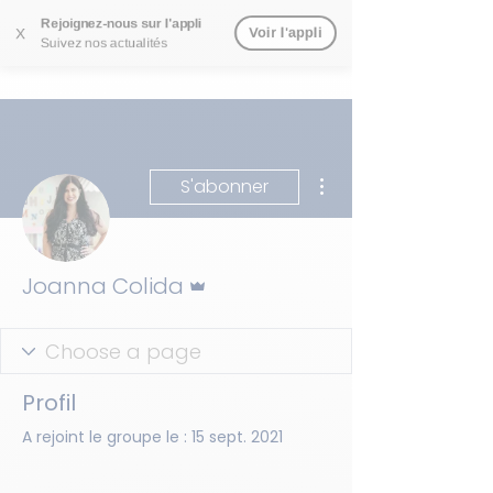
Rejoignez-nous sur l'appli
Voir l'appli
X
Suivez nos actualités
Plus d'actions
S'abonner
Administrateur
Joanna Colida
Profil
A rejoint le groupe le : 15 sept. 2021