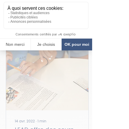
d'apprentissage - LEAD -
Learning Centre ont
célébré la Journée de...
18
0
14 avr. 2022
∙
1
min