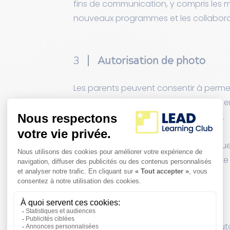
fins de communication, y compris les mi
nouveaux programmes et les collabora
3
Autorisation de photo
Les parents peuvent consentir à permett
photographies ou des vidéos de leur e
publication en ligne ou de promotion.
Toutes les images et fichiers numérique
aucune compensation ne sera fournie po
4
Politiques de réservation
Pour reprogrammer une séance de tutor