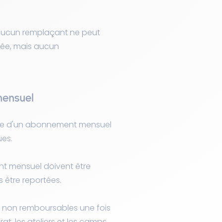
u'aucun remplaçant ne peut
mée, mais aucun
mensuel
 base d'un abonnement mensuel
es.
nt mensuel doivent être
s être reportées.
t non remboursables une fois
t, les ateliers et les camps.