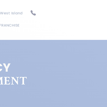
 West Island
FRANCHISE