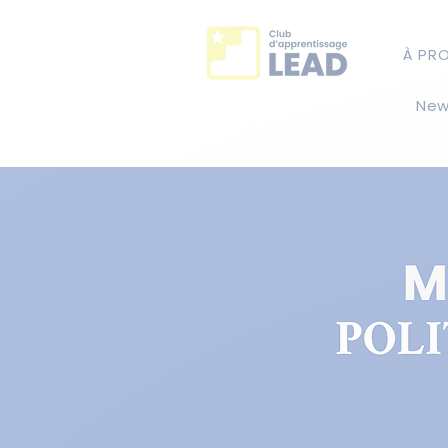
À PR
New