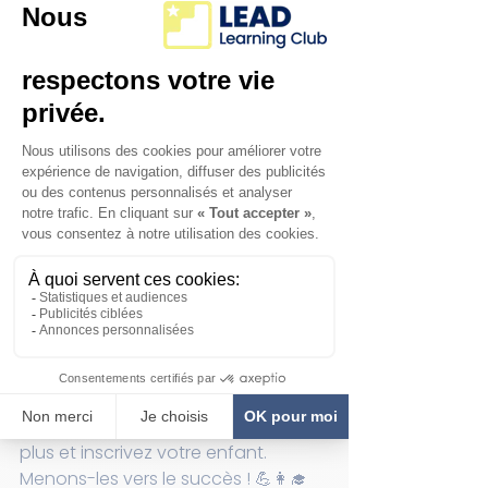
Regardez comment nous 
développons de jeunes talents 
grâce à un soutien pédagogique 
exceptionnel en mathématiques, 
en français et en anglais. 📚🔢📝
Nos tuteurs dévoués encouragent 
l'amour de l'apprentissage chez les 
élèves âgés de 4 à 12 ans. 
Rejoignez-nous pour façonner un 
avenir académique plus brillant dès 
aujourd'hui ! 🌟
Visitez notre site web pour en savoir 
plus et inscrivez votre enfant. 
Menons-les vers le succès ! 💪👩‍🎓