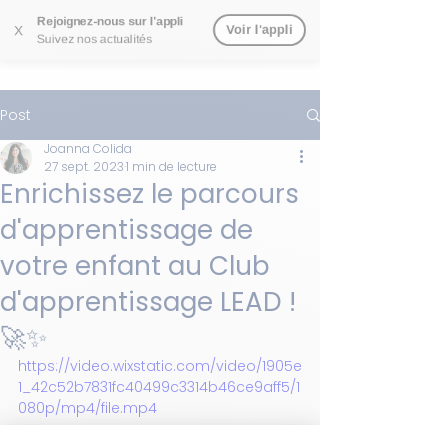
Rejoignez-nous sur l'appli
Voir l'appli
X
Suivez nos actualités
Post
Joanna Colida
27 sept. 2023
1 min de lecture
Enrichissez le parcours
d'apprentissage de
votre enfant au Club
d'apprentissage LEAD !
🚀✨
https://video.wixstatic.com/video/1905e
1_42c52b7831fc40499c3314b46ce9aff5/1
080p/mp4/file.mp4