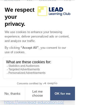
moment for reflection. Our 
specialists encourage students to:
Identify their strengths and 
effective strategies
Recognize challenges and seek 
solutions
Set small, concrete goals to 
improve each week
Reflection is not a one-time activity 
but a daily habit that helps children 
learn, grow and succeed beyond 
the classroom.
To discover how LEAD can support 
your child, visit the link below or 
contact us today.
https://www.lead-education.ca/